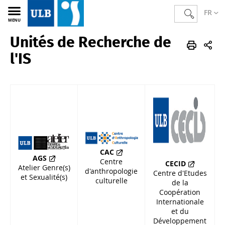
FR
MENU
Unités de Recherche de
IS
FR
Unités de recherche
l'IS
CAC
AGS
Centre
CECID
Atelier Genre(s)
d'anthropologie
Centre d'Etudes
et Sexualité(s)
culturelle
de la
Coopération
Internationale
et du
Développement